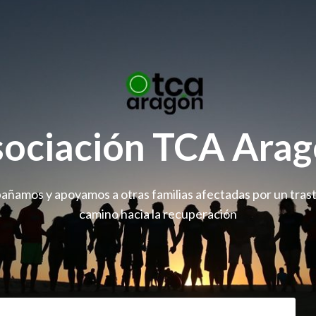
ociación TCA Ara
ñamos y apoyamos a otras familias afectadas por un trast
camino hacia la recuperación