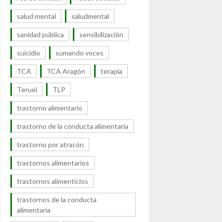
salud mental
saludmental
sanidad pública
sensibilización
suicidio
sumando voces
TCA
TCA Aragón
terapia
Teruel
TLP
trastorno alimentario
trastorno de la conducta alimentaria
trastorno por atracón
trastornos alimentarios
trastornos alimenticios
trastornos de la conducta
alimentaria