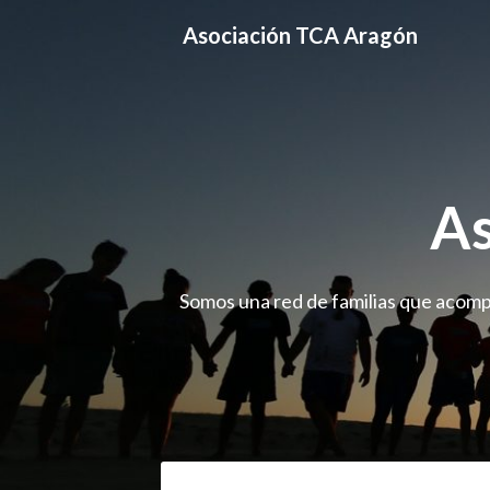
Skip
Asociación TCA Aragón
to
content
As
Somos una red de familias que acompa