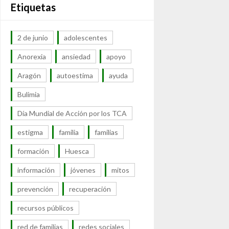
Etiquetas
2 de junio
adolescentes
Anorexia
ansiedad
apoyo
Aragón
autoestima
ayuda
Bulimia
Día Mundial de Acción por los TCA
estigma
familia
familias
formación
Huesca
información
jóvenes
mitos
prevención
recuperación
recursos públicos
red de familias
redes sociales