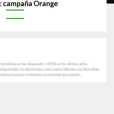
:
campaña Orange
 la bulimia se han disparado + 470% en los últimos años.
etiquetadas con #anorexia y casi cuatro millones con #ana #mia.
entarios buscan contenidos en internet que ponen...