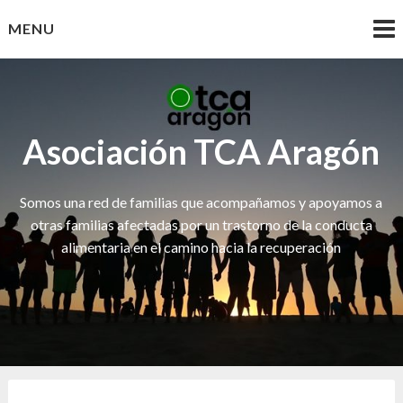
Skip
MENU
to
content
Asociación TCA Aragón
Somos una red de familias que acompañamos y apoyamos a
otras familias afectadas por un trastorno de la conducta
alimentaria en el camino hacia la recuperación