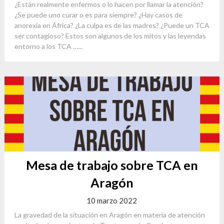
¿Están realmente enfermos o lo hacen por llamar la atención?
¿Se puede uno curar o es para siempre? ¿Hay casos de
anorexia en África? ¿La culpa es de las madres? ¿Puede un TCA
ser contagioso? Estos son algunos de los mitos y las leyendas
entorno a los TCA …...
Mesa de trabajo sobre TCA en
Aragón
10 marzo 2022
La gravedad de la situación en Aragón en materia de atención