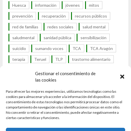
Huesca
información
jóvenes
mitos
prevención
recuperación
recursos públicos
red de familias
redes sociales
salud mental
saludmental
sanidad pública
sensibilización
suicidio
sumando voces
TCA
TCA Aragón
terapia
Teruel
TLP
trastorno alimentario
trastorno de la conducta alimentaria
Gestionar el consentimiento de
las cookies
trastorno por atracón
trastornos alimentarios
Para ofrecer las mejores experiencias, utilizamos tecnologías como las
trastornos alimenticios
cookies para almacenar y/o acceder a la información del dispositivo. El
consentimiento de estas tecnologías nos permitirá procesar datos como el
trastornos de la conducta alimentaria
tratamiento
comportamiento de navegación o las identificaciones únicas en este sitio.
No consentir o retirar el consentimiento, puede afectar negativamente a
UTCA
visibilidad
visibilidad TCA
Zaragoza
ciertas características y funciones.