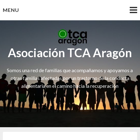
Skip
MENU
to
content
Asociación TCA Aragón
Somos una red de familias que acompañamos y apoyamos a
otras familias afectadas por un trastorno de la conducta
alimentaria en el camino hacia la recuperación