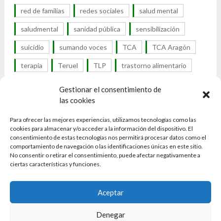
red de familias
redes sociales
salud mental
saludmental
sanidad pública
sensibilización
suicidio
sumando voces
TCA
TCA Aragón
terapia
Teruel
TLP
trastorno alimentario
trastorno de la conducta alimentaria
Gestionar el consentimiento de
las cookies
trastorno por atracón
trastornos alimentarios
Para ofrecer las mejores experiencias, utilizamos tecnologías como las
trastornos alimenticios
cookies para almacenar y/o acceder a la información del dispositivo. El
consentimiento de estas tecnologías nos permitirá procesar datos como el
trastornos de la conducta alimentaria
tratamiento
comportamiento de navegación o las identificaciones únicas en este sitio.
No consentir o retirar el consentimiento, puede afectar negativamente a
UTCA
visibilidad
visibilidad TCA
Zaragoza
ciertas características y funciones.
Aceptar
Denegar