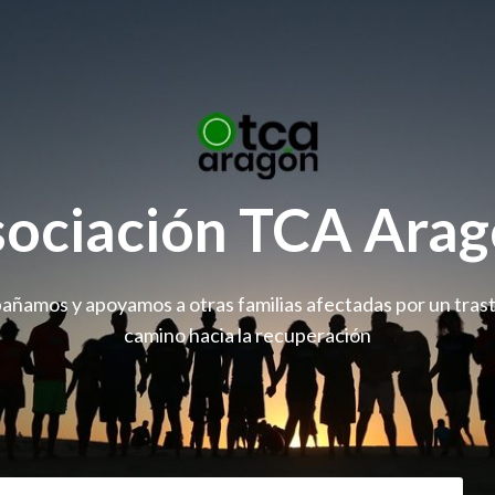
ociación TCA Ara
ñamos y apoyamos a otras familias afectadas por un trast
camino hacia la recuperación