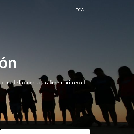
TCA
gón
orno de la conducta alimentaria en el