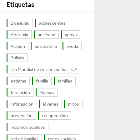
Etiquetas
2 de junio
adolescentes
Anorexia
ansiedad
apoyo
Aragón
autoestima
ayuda
Bulimia
Día Mundial de Acción por los TCA
estigma
familia
familias
formación
Huesca
información
jóvenes
mitos
prevención
recuperación
recursos públicos
red de familias
redes sociales