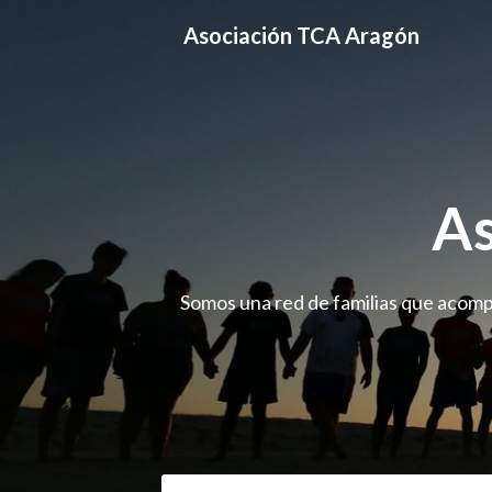
Skip
Asociación TCA Aragón
to
content
As
Somos una red de familias que acompa