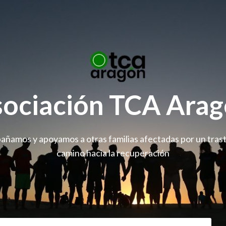
ociación TCA Ara
ñamos y apoyamos a otras familias afectadas por un trast
camino hacia la recuperación