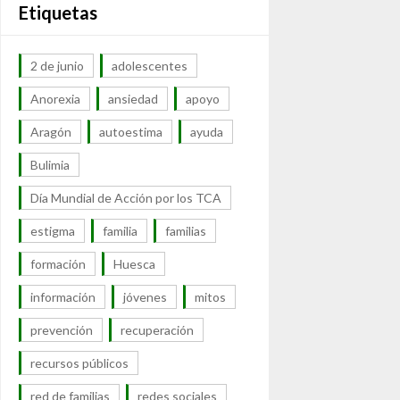
Etiquetas
2 de junio
adolescentes
Anorexia
ansiedad
apoyo
Aragón
autoestima
ayuda
Bulimia
Día Mundial de Acción por los TCA
estigma
familia
familias
formación
Huesca
información
jóvenes
mitos
prevención
recuperación
recursos públicos
red de familias
redes sociales