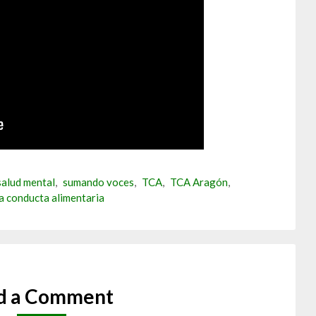
salud mental
,
sumando voces
,
TCA
,
TCA Aragón
,
la conducta alimentaria
d a Comment