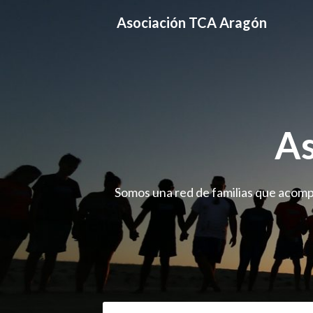
Skip
Asociación TCA Aragón
to
content
As
Somos una red de familias que acompa