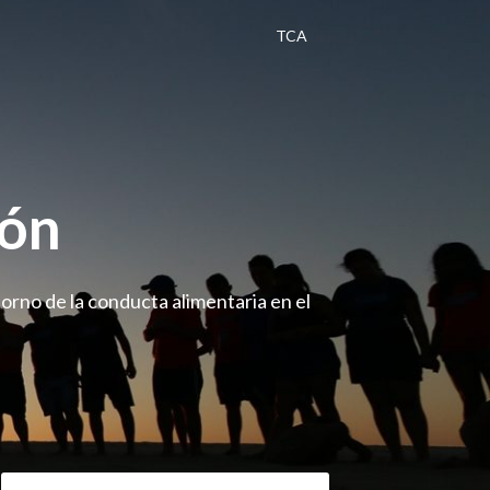
TCA
gón
orno de la conducta alimentaria en el