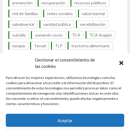
prevención
recuperación
recursos públicos
red de familias
redes sociales
salud mental
saludmental
sanidad pública
sensibilización
suicidio
sumando voces
TCA
TCA Aragón
terapia
Teruel
TLP
trastorno alimentario
trastorno de la conducta alimentaria
Gestionar el consentimiento de
las cookies
trastorno por atracón
trastornos alimentarios
Para ofrecer las mejores experiencias, utilizamos tecnologías como las
trastornos alimenticios
cookies para almacenar y/o acceder a la información del dispositivo. El
consentimiento de estas tecnologías nos permitirá procesar datos como el
trastornos de la conducta alimentaria
tratamiento
comportamiento de navegación o las identificaciones únicas en este sitio.
No consentir o retirar el consentimiento, puede afectar negativamente a
UTCA
visibilidad
visibilidad TCA
Zaragoza
ciertas características y funciones.
Aceptar