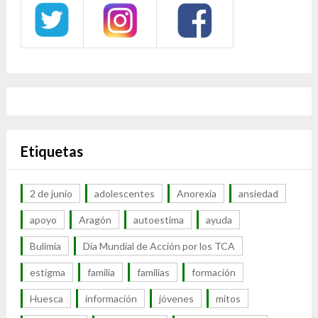
Etiquetas
2 de junio
adolescentes
Anorexia
ansiedad
apoyo
Aragón
autoestima
ayuda
Bulimia
Día Mundial de Acción por los TCA
estigma
familia
familias
formación
Huesca
información
jóvenes
mitos