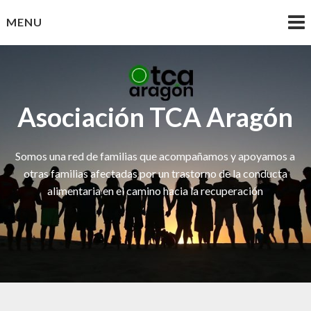
Skip
MENU
to
content
Asociación TCA Aragón
Somos una red de familias que acompañamos y apoyamos a
otras familias afectadas por un trastorno de la conducta
alimentaria en el camino hacia la recuperación