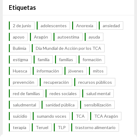
Etiquetas
2 de junio
adolescentes
Anorexia
ansiedad
apoyo
Aragón
autoestima
ayuda
Bulimia
Día Mundial de Acción por los TCA
estigma
familia
familias
formación
Huesca
información
jóvenes
mitos
prevención
recuperación
recursos públicos
red de familias
redes sociales
salud mental
saludmental
sanidad pública
sensibilización
suicidio
sumando voces
TCA
TCA Aragón
terapia
Teruel
TLP
trastorno alimentario