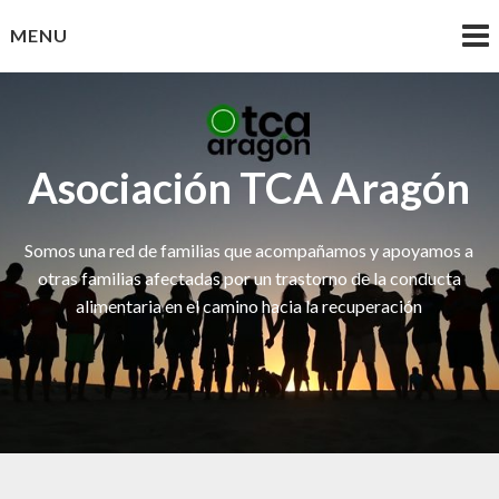
Skip
MENU
to
content
Asociación TCA Aragón
Somos una red de familias que acompañamos y apoyamos a
otras familias afectadas por un trastorno de la conducta
alimentaria en el camino hacia la recuperación