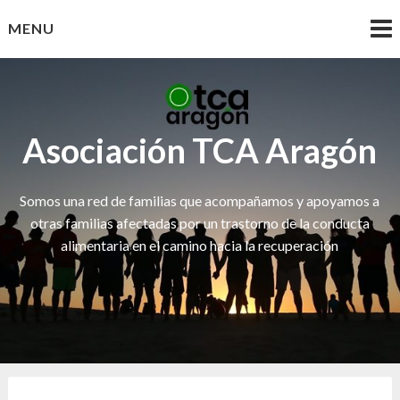
Skip
MENU
to
content
Asociación TCA Aragón
Somos una red de familias que acompañamos y apoyamos a
otras familias afectadas por un trastorno de la conducta
alimentaria en el camino hacia la recuperación