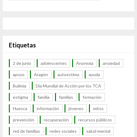
Etiquetas
2 de junio
adolescentes
Anorexia
ansiedad
apoyo
Aragón
autoestima
ayuda
Bulimia
Día Mundial de Acción por los TCA
estigma
familia
familias
formación
Huesca
información
jóvenes
mitos
prevención
recuperación
recursos públicos
red de familias
redes sociales
salud mental