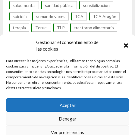
saludmental
sanidad pública
sensibilización
suicidio
sumando voces
TCA
TCA Aragón
terapia
Teruel
TLP
trastorno alimentario
trastorno de la conducta alimentaria
Gestionar el consentimiento de
las cookies
trastorno por atracón
trastornos alimentarios
Para ofrecer las mejores experiencias, utilizamos tecnologías como las
trastornos alimenticios
cookies para almacenar y/o acceder a la información del dispositivo. El
consentimiento de estas tecnologías nos permitirá procesar datos como el
trastornos de la conducta alimentaria
tratamiento
comportamiento de navegación o las identificaciones únicas en este sitio.
No consentir o retirar el consentimiento, puede afectar negativamente a
UTCA
visibilidad
visibilidad TCA
Zaragoza
ciertas características y funciones.
Aceptar
Denegar
Ver preferencias
© 2026 Asociación TCA Aragón
| Powered by WordPress &