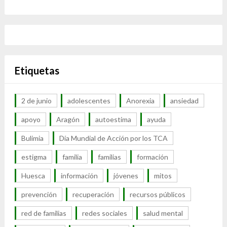
Etiquetas
2 de junio
adolescentes
Anorexia
ansiedad
apoyo
Aragón
autoestima
ayuda
Bulimia
Día Mundial de Acción por los TCA
estigma
familia
familias
formación
Huesca
información
jóvenes
mitos
prevención
recuperación
recursos públicos
red de familias
redes sociales
salud mental