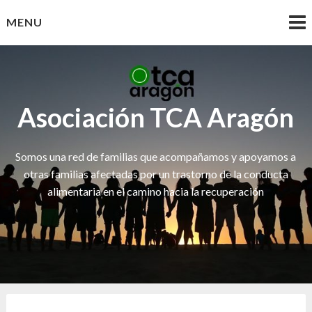
Skip
MENU
to
content
Asociación TCA Aragón
Somos una red de familias que acompañamos y apoyamos a
otras familias afectadas por un trastorno de la conducta
alimentaria en el camino hacia la recuperación