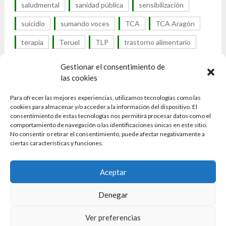
saludmental
sanidad pública
sensibilización
suicidio
sumando voces
TCA
TCA Aragón
terapia
Teruel
TLP
trastorno alimentario
trastorno de la conducta alimentaria
Gestionar el consentimiento de
las cookies
trastorno por atracón
trastornos alimentarios
Para ofrecer las mejores experiencias, utilizamos tecnologías como las
trastornos alimenticios
cookies para almacenar y/o acceder a la información del dispositivo. El
consentimiento de estas tecnologías nos permitirá procesar datos como el
trastornos de la conducta alimentaria
tratamiento
comportamiento de navegación o las identificaciones únicas en este sitio.
No consentir o retirar el consentimiento, puede afectar negativamente a
UTCA
visibilidad
visibilidad TCA
Zaragoza
ciertas características y funciones.
Aceptar
Denegar
Ver preferencias
© 2026 Asociación TCA Aragón
| Powered by WordPress &