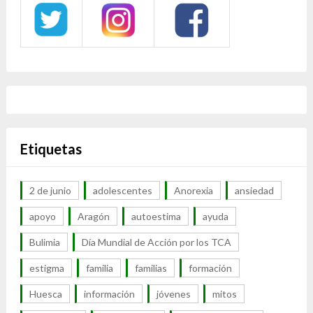
Etiquetas
2 de junio
adolescentes
Anorexia
ansiedad
apoyo
Aragón
autoestima
ayuda
Bulimia
Día Mundial de Acción por los TCA
estigma
familia
familias
formación
Huesca
información
jóvenes
mitos