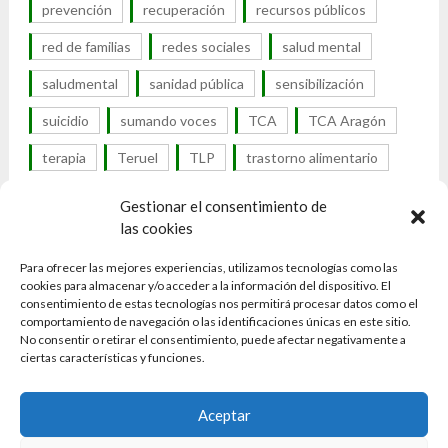
prevención
recuperación
recursos públicos
red de familias
redes sociales
salud mental
saludmental
sanidad pública
sensibilización
suicidio
sumando voces
TCA
TCA Aragón
terapia
Teruel
TLP
trastorno alimentario
trastorno de la conducta alimentaria
Gestionar el consentimiento de
las cookies
trastorno por atracón
trastornos alimentarios
Para ofrecer las mejores experiencias, utilizamos tecnologías como las
trastornos alimenticios
cookies para almacenar y/o acceder a la información del dispositivo. El
consentimiento de estas tecnologías nos permitirá procesar datos como el
trastornos de la conducta alimentaria
tratamiento
comportamiento de navegación o las identificaciones únicas en este sitio.
No consentir o retirar el consentimiento, puede afectar negativamente a
UTCA
visibilidad
visibilidad TCA
Zaragoza
ciertas características y funciones.
Aceptar