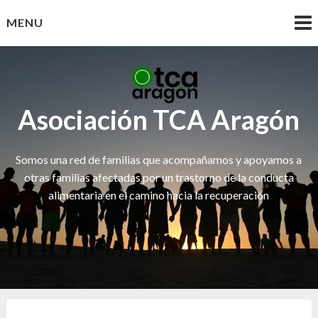
Skip
MENU
to
content
Asociación TCA Aragón
Somos una red de familias que acompañamos y apoyamos a
otras familias afectadas por un trastorno de la conducta
alimentaria en el camino hacia la recuperación