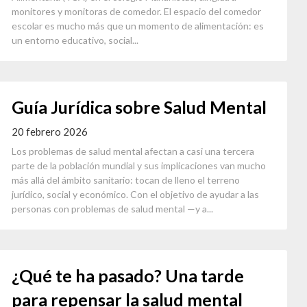
monitores y monitoras de comedor. El espacio del comedor
escolar es mucho más que un momento de alimentación: es
un entorno educativo, social...
Guía Jurídica sobre Salud Mental
20 febrero 2026
Los problemas de salud mental afectan a casi una tercera
parte de la población mundial y sus implicaciones van mucho
más allá del ámbito sanitario: tocan de lleno el terreno
jurídico, social y económico. Con el objetivo de ayudar a las
personas con problemas de salud mental —y a...
¿Qué te ha pasado? Una tarde
para repensar la salud mental