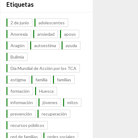
Etiquetas
2 de junio
adolescentes
Anorexia
ansiedad
apoyo
Aragón
autoestima
ayuda
Bulimia
Día Mundial de Acción por los TCA
estigma
familia
familias
formación
Huesca
información
jóvenes
mitos
prevención
recuperación
recursos públicos
red de familias
redes sociales