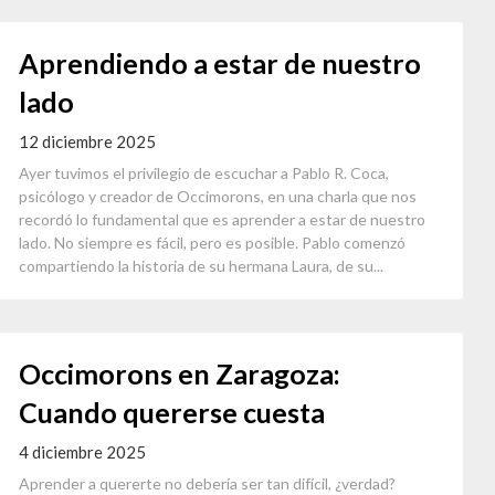
Aprendiendo a estar de nuestro
lado
12 diciembre 2025
Ayer tuvimos el privilegio de escuchar a Pablo R. Coca,
psicólogo y creador de Occimorons, en una charla que nos
recordó lo fundamental que es aprender a estar de nuestro
lado. No siempre es fácil, pero es posible. Pablo comenzó
compartiendo la historia de su hermana Laura, de su...
Occimorons en Zaragoza:
Cuando quererse cuesta
4 diciembre 2025
Aprender a quererte no debería ser tan difícil, ¿verdad?