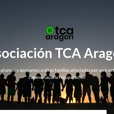
ociación TCA Ara
ñamos y apoyamos a otras familias afectadas por un trast
camino hacia la recuperación