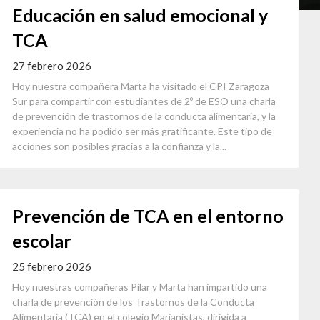
Educación en salud emocional y
TCA
27 febrero 2026
Hoy nuestra compañera Marta ha visitado el CPI Zaragoza
Sur para compartir con estudiantes de 2º de ESO una charla
de prevención de trastornos de la conducta alimentaria, y la
experiencia no ha podido ser más gratificante. Este tipo de
acciones son posibles gracias a la confianza y la...
Prevención de TCA en el entorno
escolar
25 febrero 2026
Hoy nuestras compañeras Pilar y Marta han impartido una
charla de prevención de los Trastornos de la Conducta
Alimentaria (TCA) en el colegio Marianistas, dirigida a