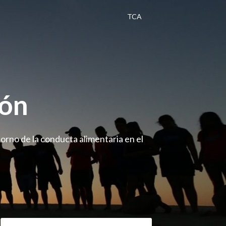
TCA
gón
orno de la conducta alimentaria en el