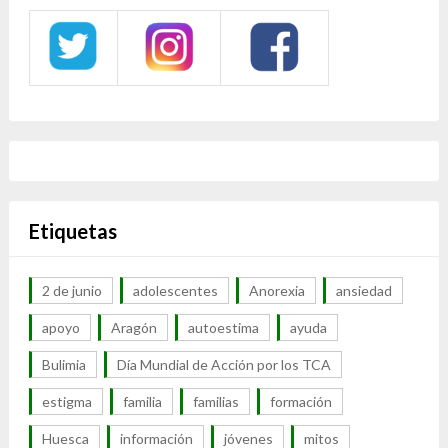
Etiquetas
2 de junio
adolescentes
Anorexia
ansiedad
apoyo
Aragón
autoestima
ayuda
Bulimia
Día Mundial de Acción por los TCA
estigma
familia
familias
formación
Huesca
información
jóvenes
mitos