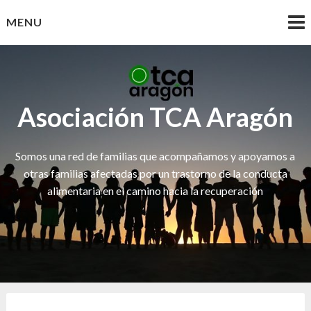
Skip
MENU
to
content
Asociación TCA Aragón
Somos una red de familias que acompañamos y apoyamos a
otras familias afectadas por un trastorno de la conducta
alimentaria en el camino hacia la recuperación