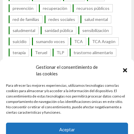
prevención
recuperación
recursos públicos
red de familias
redes sociales
salud mental
saludmental
sanidad pública
sensibilización
suicidio
sumando voces
TCA
TCA Aragón
terapia
Teruel
TLP
trastorno alimentario
trastorno de la conducta alimentaria
Gestionar el consentimiento de
las cookies
trastorno por atracón
trastornos alimentarios
Para ofrecer las mejores experiencias, utilizamos tecnologías como las
trastornos alimenticios
cookies para almacenar y/o acceder a la información del dispositivo. El
consentimiento de estas tecnologías nos permitirá procesar datos como el
trastornos de la conducta alimentaria
tratamiento
comportamiento de navegación o las identificaciones únicas en este sitio.
No consentir o retirar el consentimiento, puede afectar negativamente a
UTCA
visibilidad
visibilidad TCA
Zaragoza
ciertas características y funciones.
Aceptar